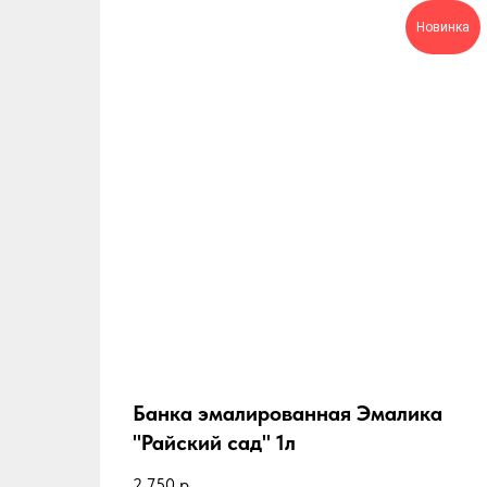
Новинка
Банка эмалированная Эмалика
"Райский сад" 1л
2 750
р.