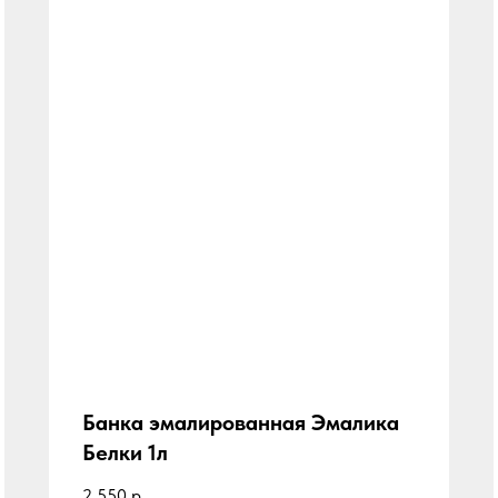
Банка эмалированная Эмалика
Белки 1л
2 550
р.