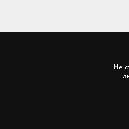
Не с
л