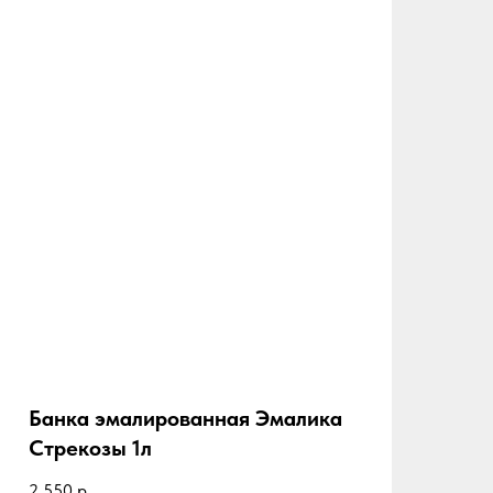
Банка эмалированная Эмалика
Стрекозы 1л
2 550
р.