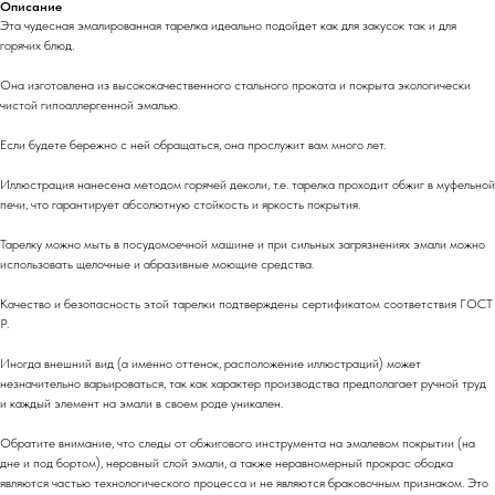
Описание
Эта чудесная эмалированная тарелка идеально подойдет как для закусок так и для
горячих блюд.
Она изготовлена из высококачественного стального проката и покрыта экологически
чистой гипоаллергенной эмалью.
Если будете бережно с ней обращаться, она прослужит вам много лет.
Иллюстрация нанесена методом горячей деколи, т.е. тарелка проходит обжиг в муфельной
печи, что гарантирует абсолютную стойкость и яркость покрытия.
Тарелку можно мыть в посудомоечной машине и при сильных загрязнениях эмали можно
использовать щелочные и абразивные моющие средства.
Качество и безопасность этой тарелки подтверждены сертификатом соответствия ГОСТ
Р.
Иногда внешний вид (а именно оттенок, расположение иллюстраций) может
незначительно варьироваться, так как характер производства предполагает ручной труд
и каждый элемент на эмали в своем роде уникален.
Обратите внимание, что следы от обжигового инструмента на эмалевом покрытии (на
дне и под бортом), неровный слой эмали, а также неравномерный прокрас ободка
являются частью технологического процесса и не являются браковочным признаком. Это