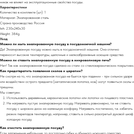
никак не влияет на эксплуатационные свойства посуды.
Характеристики
Количество в комплекте (шт): 1
Материал: Эмалированная сталь
Страна производства: Россия
lwh: 230x240x30
Weight: 384g
Уход
Можно ли мыть эмалированную посуду в посудомоечной машине?
Да! Эмалированную посуду можно мыть в посудомоечной машине. Она отлично
переносит высокие температуры, щелочные и мелкоабразивные моющие средства.
Можно ли ставить эмалированную посуду в микроволновую печь?
Нет! Так как эмалированная посуда сделана из стали со стеклокерамическим покрытием.
Как предотвратить появления сколов и царапин?
Не смотря на то, что эмалированная посуда не бьется при падении - при сильном ударе
или воздействии острого предмета (металлическая лопатка, нож) могут появиться сколы и
трещины.
Мы советуем:
Использовать деревянные, керамические лопатки или лопатки из пищевого пластика.
Не нагревать пустую эмалированную посуду. Нагревать равномерно, т.е не ставить
посуду с широким дном на маленькую конфорку. Нагревать постепенно, т.е. избегать
резких перепадов температур, например, ставить в сильно разогретый духовой шкаф
холодную посуду.
Как очистить эмалированную посуду?
Если загрязнения небольшие, то достаточно губки и обычного моющего средства.