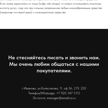
Если эмаль окрасилась от пищи (кофе, чай, ягоды), то можно использовать лимонную
кислоту, уксус, соду или при сильных загрязнениях любые низкоабразивные средства
(например чистящий крем) и низкощелочные средства.
Не стесняйтесь писать и звонить нам.
Мы очень любим общаться с нашими
покупателями.
г.Иваново, ул.Колесанова, 11, оф.36, 219, 220
Телефон/Whatsapp: +7 920 347 5115
Эл.почта: manager@emalica.ru