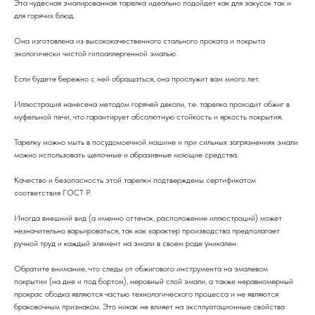
Эта чудесная эмалированная тарелка идеально подойдет как для закусок так и
для горячих блюд.
Она изготовлена из высококачественного стального проката и покрыта
экологически чистой гипоаллергенной эмалью.
Если будете бережно с ней обращаться, она прослужит вам много лет.
Иллюстрация нанесена методом горячей деколи, т.е. тарелка проходит обжиг в
муфельной печи, что гарантирует абсолютную стойкость и яркость покрытия.
Тарелку можно мыть в посудомоечной машине и при сильных загрязнениях эмали
можно использовать щелочные и абразивные моющие средства.
Качество и безопасность этой тарелки подтверждены сертификатом
соответствия ГОСТ Р.
Иногда внешний вид (а именно оттенок, расположение иллюстраций) может
незначительно варьироваться, так как характер производства предполагает
ручной труд и каждый элемент на эмали в своем роде уникален.
Обратите внимание, что следы от обжигового инструмента на эмалевом
покрытии (на дне и под бортом), неровный слой эмали, а также неравномерный
прокрас ободка являются частью технологического процесса и не являются
браковочным признаком. Это никак не влияет на эксплуатационные свойства