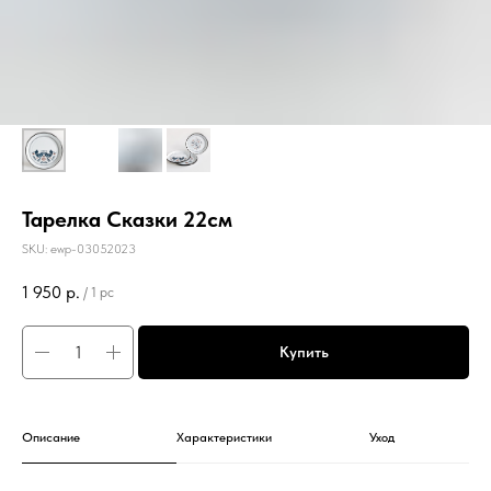
Тарелка Сказки 22см
SKU:
ewp-03052023
1 950
р.
/
1 pc
Купить
Описание
Характеристики
Уход