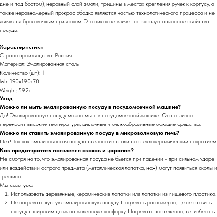
дне и под бортом), неровный слой эмали, трещины в местах крепления ручек к корпусу, а
также неравномерный прокрас ободка являются частью технологического процесса и не
являются браковочным признаком. Это никак не влияет на эксплуатационные свойства
посуды.
Характеристики
Страна производства: Россия
Материал: Эмалированная сталь
Количество (шт): 1
lwh: 190x190x70
Weight: 592g
Уход
Можно ли мыть эмалированную посуду в посудомоечной машине?
Да! Эмалированную посуду можно мыть в посудомоечной машине. Она отлично
переносит высокие температуры, щелочные и мелкоабразивные моющие средства.
Можно ли ставить эмалированную посуду в микроволновую печь?
Нет! Так как эмалированная посуда сделана из стали со стеклокерамическим покрытием.
Как предотвратить появления сколов и царапин?
Не смотря на то, что эмалированная посуда не бьется при падении - при сильном ударе
или воздействии острого предмета (металлическая лопатка, нож) могут появиться сколы и
трещины.
Мы советуем:
Использовать деревянные, керамические лопатки или лопатки из пищевого пластика.
Не нагревать пустую эмалированную посуду. Нагревать равномерно, т.е не ставить
посуду с широким дном на маленькую конфорку. Нагревать постепенно, т.е. избегать