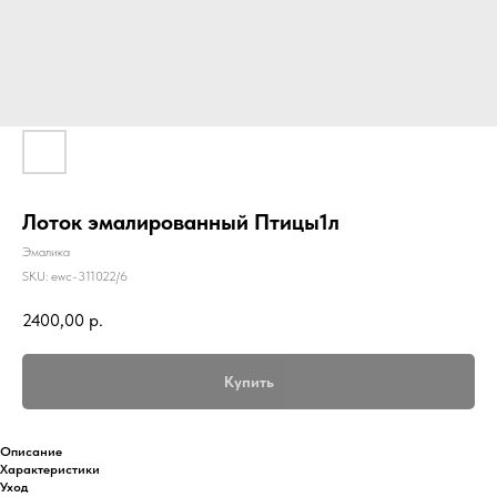
Лоток эмалированный Птицы1л
Эмалика
SKU:
ewc-311022/6
2400,00
р.
Купить
Описание
Характеристики
Уход