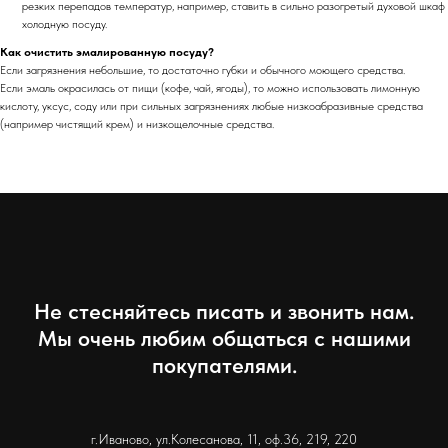
резких перепадов температур, например, ставить в сильно разогретый духовой шкаф
холодную посуду.
Как очистить эмалированную посуду?
Если загрязнения небольшие, то достаточно губки и обычного моющего средства.
Если эмаль окрасилась от пищи (кофе, чай, ягоды), то можно использовать лимонную
кислоту, уксус, соду или при сильных загрязнениях любые низкоабразивные средства
(например чистящий крем) и низкощелочные средства.
Не стесняйтесь писать и звонить нам.
Мы очень любим общаться с нашими
покупателями.
г.Иваново, ул.Колесанова, 11, оф.36, 219, 220