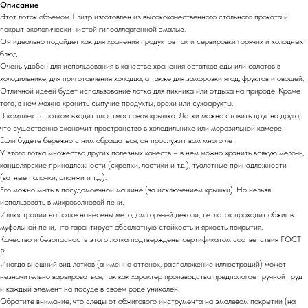
Описание
Этот лоток объемом 1 литр изготовлен из высококачественного стального проката и
покрыт экологически чистой гипоаллергенной эмалью.
Он идеально подойдет как для хранения продуктов так и сервировки горячих и холодных
блюд.
Очень удобен для использования в качестве хранения остатков еды или салатов в
холодильнике, для приготовления холодца, а также для заморозки ягод, фруктов и овощей.
Отличной идеей будет использование лотка для пикника или отдыха на природе. Кроме
того, в нем можно хранить сыпучие продукты, орехи или сухофрукты.
В комплект с лотком входит пластмассовая крышка. Лотки можно ставить друг на друга,
что существенно экономит пространство в холодильнике или морозильной камере.
Если будете бережно с ним обращаться, он прослужит вам много лет.
У этого лотка множество других полезных качеств – в нем можно хранить всякую мелочь,
канцелярские принадлежности (скрепки, ластики и т.д.), туалетные принадлежности
(ватные палочки, спонжи и т.д.).
Его можно мыть в посудомоечной машине (за исключением крышки). Но нельзя
использовать в микроволновой печи.
Иллюстрации на лотке нанесены методом горячей деколи, т.е. лоток проходит обжиг в
муфельной печи, что гарантирует абсолютную стойкость и яркость покрытия.
Качество и безопасность этого лотка подтверждены сертификатом соответствия ГОСТ
Р.
Иногда внешний вид лотков (а именно оттенок, расположение иллюстраций) может
незначительно варьироваться, так как характер производства предполагает ручной труд
и каждый элемент на посуде в своем роде уникален.
Обратите внимание, что следы от обжигового инструмента на эмалевом покрытии (на