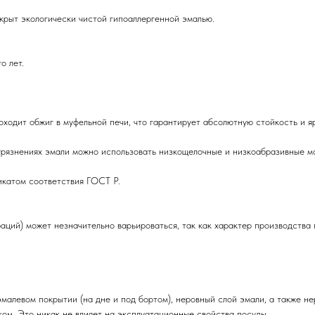
крыт экологически чистой гипоаллергенной эмалью.
о лет.
оходит обжиг в муфельной печи, что гарантирует абсолютную стойкость и я
грязнениях эмали можно использовать низкощелочные и низкоабразивные м
икатом соответствия ГОСТ Р.
аций) может незначительно варьироваться, так как характер производства 
эмалевом покрытии (на дне и под бортом), неровный слой эмали, а также н
ом. Это никак не влияет на эксплуатационные свойства посуды.