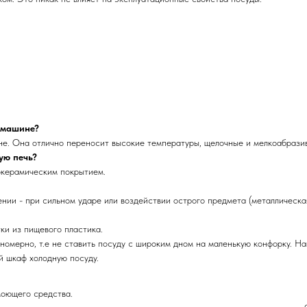
 машине?
е. Она отлично переносит высокие температуры, щелочные и мелкоабрази
ую печь?
локерамическим покрытием.
ении - при сильном ударе или воздействии острого предмета (металлическая
ки из пищевого пластика.
омерно, т.е не ставить посуду с широким дном на маленькую конфорку. Наг
й шкаф холодную посуду.
моющего средства.