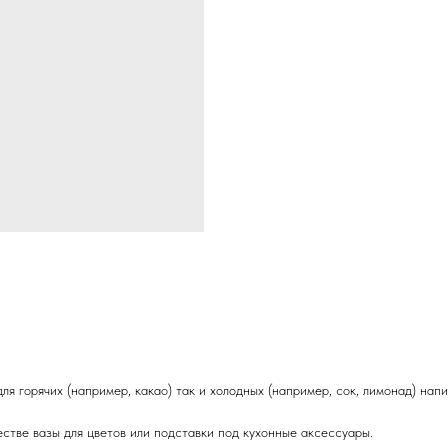
 горячих (например, какао) так и холодных (например, сок, лимонад) напи
стве вазы для цветов или подставки под кухонные аксессуары.