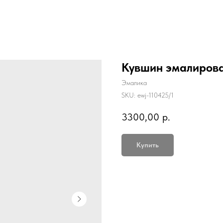
Главная
Каталог
Доставка и оплата
Кувшин эмалирова
Эмалика
SKU:
ewj-110425/1
3300,00
р.
Купить