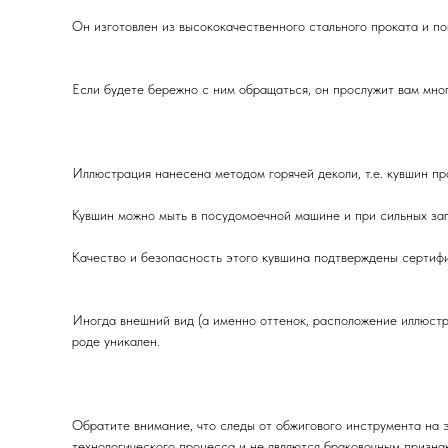
Он изготовлен из высококачественного стального проката и по
Если будете бережно с ним обращаться, он прослужит вам мног
Иллюстрация нанесена методом горячей деколи, т.е. кувшин пр
Кувшин можно мыть в посудомоечной машине и при сильных за
Качество и безопасность этого кувшина подтверждены сертиф
Иногда внешний вид (а именно оттенок, расположение иллюстр
роде уникален.
Обратите внимание, что следы от обжигового инструмента на 
технологического процесса и не являются браковочным признак