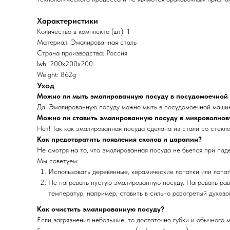
Характеристики
Количество в комплекте (шт): 1
Материал: Эмалированная сталь
Страна производства: Россия
lwh: 200x200x200
Weight: 862g
Уход
Можно ли мыть эмалированную посуду в посудомоечной
Да! Эмалированную посуду можно мыть в посудомоечной машин
Можно ли ставить эмалированную посуду в микроволнов
Нет! Так как эмалированная посуда сделана из стали со стек
Как предотвратить появления сколов и царапин?
Не смотря на то, что эмалированная посуда не бьется при пад
Мы советуем:
Использовать деревянные, керамические лопатки или лопат
Не нагревать пустую эмалированную посуду. Нагревать равн
температур, например, ставить в сильно разогретый духово
Как очистить эмалированную посуду?
Если загрязнения небольшие, то достаточно губки и обычного 