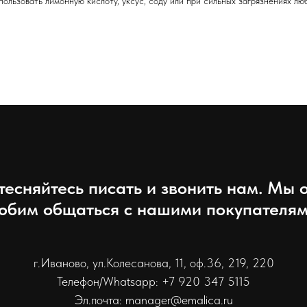
спользовать лимонную кислоту, уксус, соду или при сильных загрязнениях 
тесняйтесь писать и звонить нам. Мы 
юбим общаться с нашими покупателям
г.Иваново, ул.Колесанова, 11, оф.36, 219, 220
Телефон/Whatsapp: +7 920 347 5115
Эл.почта: manager@emalica.ru