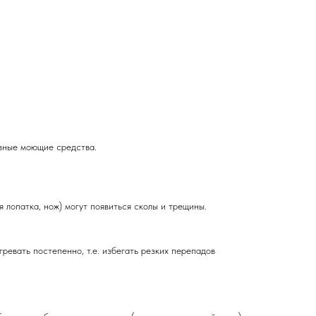
вные моющие средства.
 лопатка, нож) могут появиться сколы и трещины.
ревать постепенно, т.е. избегать резких перепадов