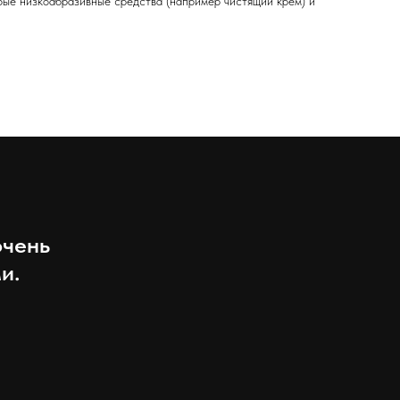
любые низкоабразивные средства (например чистящий крем) и
очень
и.