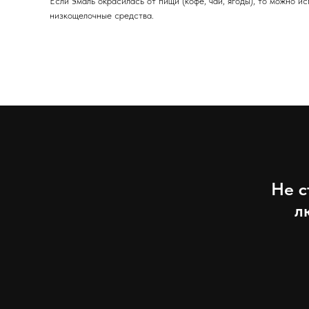
Если эмаль окрасилась от пищи (кофе, чай, ягоды), то можно и
низкощелочные средства.
Не с
л